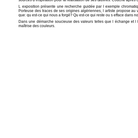
sources d inspiration pour la réalisation de ses œuvres. Couche après 
L exposition présente une recherche guidée par l exemple chromatique
Porteuse des traces de ses origines algériennes, l artiste propose au v
que: qu est-ce qui nous a forgé? Qu est-ce qui reste ou s efface dans 
Dans une démarche soucieuse des valeurs telles que l échange et l h
maîtrise des couleurs.