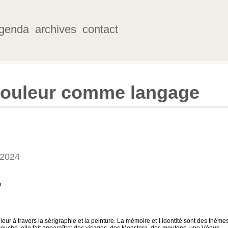
genda
archives
contact
couleur comme langage
 2024
h
eur à travers la sérigraphie et la peinture. La mémoire et l identité sont des thème