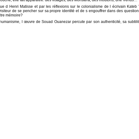
couche, elle fait apparaître: des visages, des Monstera, des moutons, une Vénus…
 d Henri Matisse et par les réflexions sur le colonialisme de l écrivain Kateb 
isiteur de se pencher sur sa propre identité et de s engouffrer dans des questions
notre mémoire?
umanisme, l œuvre de Souad Ouanezar percute par son authenticité, sa subtilit