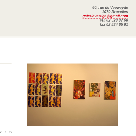
60, rue de Veeweyde
1070 Bruxelles
galerievertige@gmail.com
tél. 02 523 37 68
fax 02 524 65 61
s et des