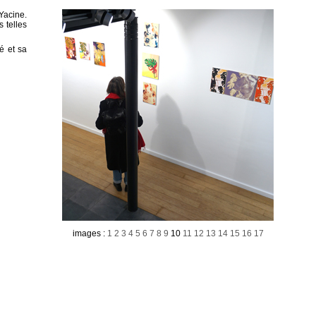
Yacine.
 telles
é et sa
images :
1
2
3
4
5
6
7
8
9
10
11
12
13
14
15
16
17